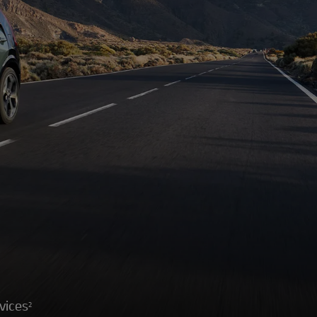
vices
2