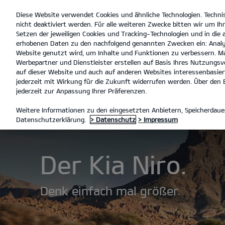
Diese Website verwendet Cookies und ähnliche Technologien. Techni
open
nicht deaktiviert werden. Für alle weiteren Zwecke bitten wir um Ihr
menu
Setzen der jeweiligen Cookies und Tracking-Technologien und in die
erhobenen Daten zu den nachfolgend genannten Zwecken ein: Analy
P
Website genutzt wird, um Inhalte und Funktionen zu verbessern. Ma
Werbepartner und Dienstleister erstellen auf Basis Ihres Nutzungsve
En
auf dieser Website und auch auf anderen Websites interessenbasiert
jederzeit mit Wirkung für die Zukunft widerrufen werden. Über den B
jederzeit zur Anpassung Ihrer Präferenzen.
MODELLE
NIRO
ENTDECKE
Weitere Informationen zu den eingesetzten Anbietern, Speicherdauer
Datenschutzerklärung.
> Datenschutz
> Impressum
Der Kia Niro.
Denk einfach mal größer.