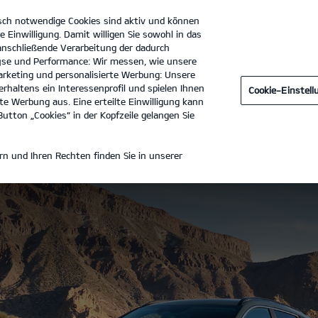
sch notwendige Cookies sind aktiv und können
e Einwilligung. Damit willigen Sie sowohl in das
 anschließende Verarbeitung der dadurch
se und Performance: Wir messen, wie unsere
etrick KG Automobil- und Motorradvertrieb
Tel. :
040 547257
rketing und personalisierte Werbung: Unsere
rhaltens ein Interessenprofil und spielen Ihnen
Cookie-Einstel
tdecken
Technische Daten
Galerie
Preisliste herunte
e Werbung aus. Eine erteilte Einwilligung kann
utton „Cookies“ in der Kopfzeile gelangen Sie
N
n und Ihren Rechten finden Sie in unserer