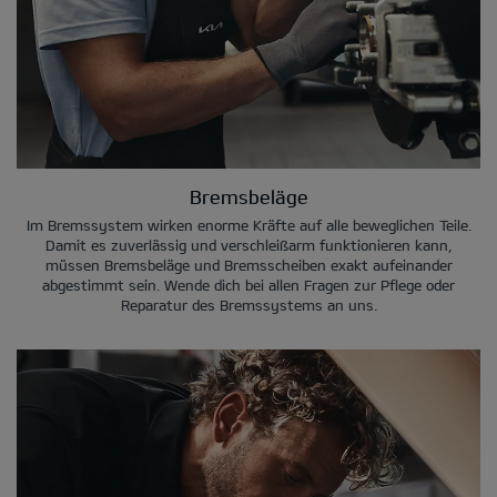
Bremsbeläge
Im Bremssystem wirken enorme Kräfte auf alle beweglichen Teile.
Damit es zuverlässig und verschleißarm funktionieren kann,
müssen Bremsbeläge und Bremsscheiben exakt aufeinander
abgestimmt sein. Wende dich bei allen Fragen zur Pflege oder
Reparatur des Bremssystems an uns.