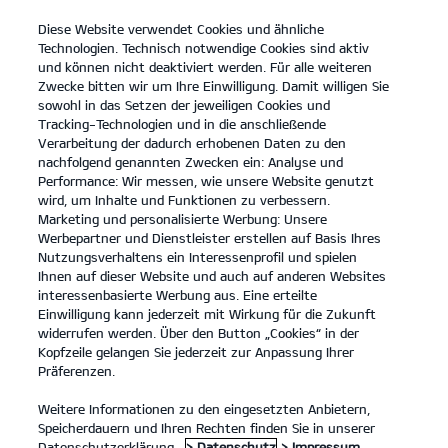
Diese Website verwendet Cookies und ähnliche
open
Technologien. Technisch notwendige Cookies sind aktiv
menu
und können nicht deaktiviert werden. Für alle weiteren
KONTAKT
Zwecke bitten wir um Ihre Einwilligung. Damit willigen Sie
sowohl in das Setzen der jeweiligen Cookies und
Tracking-Technologien und in die anschließende
...
ERSATZTEILE
Verarbeitung der dadurch erhobenen Daten zu den
nachfolgend genannten Zwecken ein: Analyse und
Performance: Wir messen, wie unsere Website genutzt
KIA ERSATZTEILE
wird, um Inhalte und Funktionen zu verbessern.
Marketing und personalisierte Werbung: Unsere
Werbepartner und Dienstleister erstellen auf Basis Ihres
Nutzungsverhaltens ein Interessenprofil und spielen
Ihnen auf dieser Website und auch auf anderen Websites
interessenbasierte Werbung aus. Eine erteilte
Einwilligung kann jederzeit mit Wirkung für die Zukunft
widerrufen werden. Über den Button „Cookies“ in der
Kia EV6 GT Elektromotor, 430 kW, AWD
(Strom/Reduktionsgetriebe);
Kopfzeile gelangen Sie jederzeit zur Anpassung Ihrer
430 kW (585 PS): Stromverbrauch kombiniert 20,6 kWh/100 km; CO₂-
Präferenzen.
Emissionen kombiniert 0 g/km; CO₂-Klasse A. Bis zu 424 km Reichweite.
1
Weitere Informationen zu den eingesetzten Anbietern,
Speicherdauern und Ihren Rechten finden Sie in unserer
Ersatzteile
Datenschutzerklärung.
> Datenschutz
> Impressum