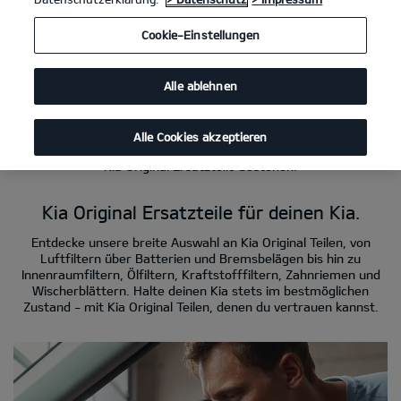
Cookie-Einstellungen
Kia Ersatzteile
Kia Original Teile sind dieselben wie die Originalteile, mit denen
dein Auto das Werk verlassen hat. Wenn du nach neuen Teilen
Alle ablehnen
oder Ersatzteilen für deinen Kia suchst, bist du hier genau
richtig. Kia Original Teile wurden entworfen und hergestellt, um
perfekt zu deinem Kia passen und eine hohe Qualität zu
Alle Cookies akzeptieren
garantieren. Für eine reibungslose Fahrt solltest du immer auf
Kia Original Ersatzteile bestehen.
Kia Original Ersatzteile für deinen Kia.
Entdecke unsere breite Auswahl an Kia Original Teilen, von
Luftfiltern über Batterien und Bremsbelägen bis hin zu
Innenraumfiltern, Ölfiltern, Kraftstofffiltern, Zahnriemen und
Wischerblättern. Halte deinen Kia stets im bestmöglichen
Zustand - mit Kia Original Teilen, denen du vertrauen kannst.