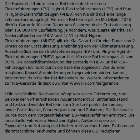
Die Hochvolt-Lithium-Ionen-Batterieeinheiten in den
Elektrofahrzeugen (EV), Hybrid-Elektrofahrzeugen (HEV) und Plug-
in Hybrid-Elektrofahrzeugen (PHEV) von Kia sind auf eine lange
Lebensdauer ausgelegt. Für diese Batterien gilt ab Modelljahr 2026
die Kia-Garantie für eine Dauer von 8 Jahren ab der Erstzulassung
oder 160.000 km Laufleistung, je nachdem, was zuerst eintritt. Für
Niedervoltbatterien (48 V und 12 V) in Mild-Hybrid-
Elektrofahrzeugen (MHEV) gilt die Kia-Garantie für eine Dauer von 2
Jahren ab der Erstzulassung, unabhängig von der Kilometerleistung.
Ausschließlich bei den Elektrofahrzeugen (EV) und Plug-in Hybrid-
Elektrofahrzeugen (PHEV) garantiert Kia eine Batteriekapazität von
70 %. Die Kapazitätsminderung der Batterie in HEV- und MHEV-
Fahrzeugen ist nicht durch die Garantie abgedeckt. Wie du einer
möglichen Kapazitätsminderung entgegenwirken wirken kannst,
entnimmst du bitte der Betriebsanleitung. Weitere Informationen
zur Kia-Garantie findest du unter
www.kia.com/de/garantie.
Die tatsächliche Reichweite hängt von vielen Faktoren ab, zum
1
Beispiel der vorherrschenden Außentemperatur, Batteriezustand
und Ladezustand der Batterie zum Startzeitpunkt der Ladung,
sowie Batteriealter, Fahrzeugzustand und Zuladung. Die Reichweite
wurde nach dem vorgeschriebenen EU-Messverfahren ermittelt. Die
individuelle Fahrweise, Geschwindigkeit, Außentemperatur,
Topografie und Nutzung elektrischer Verbraucher haben Einfluss auf
die tatsächliche Reichweite und können diese u.U. reduzieren.