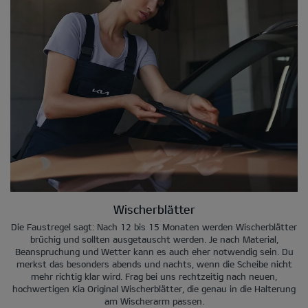
Wischerblätter
Die Faustregel sagt: Nach 12 bis 15 Monaten werden Wischerblätter
brüchig und sollten ausgetauscht werden. Je nach Material,
Beanspruchung und Wetter kann es auch eher notwendig sein. Du
merkst das besonders abends und nachts, wenn die Scheibe nicht
mehr richtig klar wird. Frag bei uns rechtzeitig nach neuen,
hochwertigen Kia Original Wischerblätter, die genau in die Halterung
am Wischerarm passen.